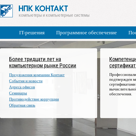
компьютеры и компьютерные системы
IT-решения
Программное обеспечение
По
Более тридцати лет на
Компетенци
компьютерном рынке России
сертификат
Профессионали
Предложения компании Контакт
подтвержден м
События и новости
сертификатами
Адреса офисов
вычислительно
Семинары
обеспечения.
Противодействие коррупции
Обратная связь