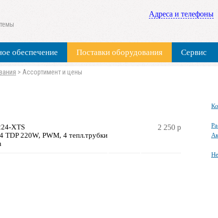
Адреса и телефоны
стемы
ое обеспечение
Поставки оборудования
Сервис
вания
>
Ассортимент и цены
К
Ра
224-XTS
2 250 р
 TDP 220W, PWM, 4 тепл.трубки
Ак
m
Не