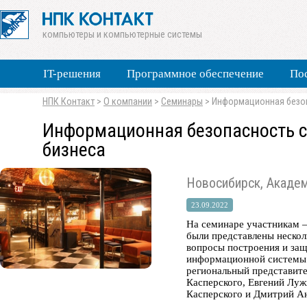
компьютеры и компьютерные системы
IT-решения
Программное обеспечение
По
НПК Контакт
>
О компании
>
Семинары
>
Информационная безо
Информационная безопасность 
бизнеса
Новосибирск, Академ
23.09.2022
На семинаре участникам –
были представлены нескол
вопросы построения и за
информационной системы.
региональный представит
Касперского, Евгений Лу
Касперского и Дмитрий Ан