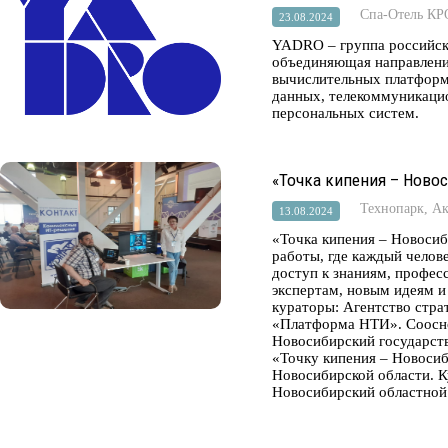
Спа-Отель К
23.08.2024
YADRO – группа российск
объединяющая направлени
вычислительных платформ
данных, телекоммуникацио
персональных систем.
«Точка кипения – Ново
Технопарк, А
13.08.2024
«Точка кипения – Новосиб
работы, где каждый челов
доступ к знаниям, профе
экспертам, новым идеям и
кураторы: Агентство стра
«Платформа НТИ». Соосно
Новосибирский государств
«Точку кипения – Новоси
Новосибирской области. К
Новосибирский областной