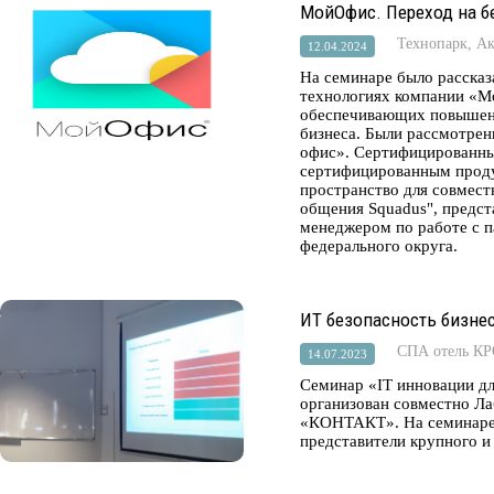
МойОфис. Переход на б
Технопарк, А
12.04.2024
На семинаре было рассказ
технологиях компании «
обеспечивающих повышен
бизнеса. Были рассмотре
офис». Сертифицированны
сертифицированным проду
пространство для совмест
общения Squadus", предс
менеджером по работе с 
федерального округа.
ИТ безопасность бизне
СПА отель К
14.07.2023
Cеминар «IT инновации дл
организован совместно Л
«КОНТАКТ». На семинаре 
представители крупного и 